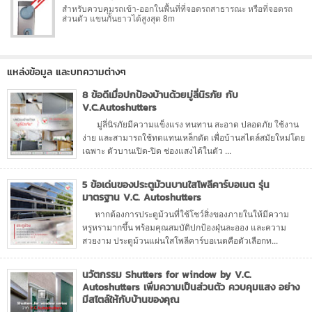
สำหรับควบคุมรถเข้า-ออกในพื้นที่ที่จอดรถสาธารณะ หรือที่จอดรถ
ส่วนตัว แขนกั้นยาวได้สูงสุด 8m
แหล่งข้อมูล และบทความต่างๆ
8 ข้อดีเมื่อปกป้องบ้านด้วยมู่ลี่นิรภัย กับ
V.C.Autoshutters
มู่ลี่นิรภัยมีความแข็งแรง ทนทาน สะอาด ปลอดภัย ใช้งาน
ง่าย และสามารถใช้ทดแทนเหล็กดัด เพื่อบ้านสไตล์สมัยใหม่โดย
เฉพาะ ตัวบานเปิด-ปิด ช่องแสงได้ในตัว ...
5 ข้อเด่นของประตูม้วนบานใสโพลีคาร์บอเนต รุ่น
มาตรฐาน V.C. Autoshutters
หากต้องการประตูม้วนที่ใช้โชว์สิ่งของภายในให้มีความ
หรูหรามากขึ้น พร้อมคุณสมบัติปกป้องฝุ่นละออง และความ
สวยงาม ประตูม้วนแผ่นใสโพลีคาร์บอเนตคือตัวเลือกท...
นวัตกรรม Shutters for window by V.C.
Autoshutters เพิ่มความเป็นส่วนตัว ควบคุมแสง อย่าง
มีสไตล์ให้กับบ้านของคุณ